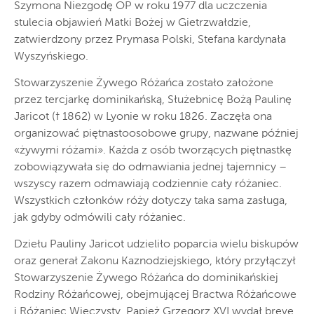
Szymona Niezgodę OP w roku 1977 dla uczczenia
stulecia objawień Matki Bożej w Gietrzwałdzie,
zatwierdzony przez Prymasa Polski, Stefana kardynała
Wyszyńskiego.
Stowarzyszenie Żywego Różańca zostało założone
przez tercjarkę dominikańską, Służebnicę Bożą Paulinę
Jaricot († 1862) w Lyonie w roku 1826. Zaczęła ona
organizować piętnastoosobowe grupy, nazwane później
«żywymi różami». Każda z osób tworzących piętnastkę
zobowiązywała się do odmawiania jednej tajemnicy –
wszyscy razem odmawiają codziennie cały różaniec.
Wszystkich członków róży dotyczy taka sama zasługa,
jak gdyby odmówili cały różaniec.
Dziełu Pauliny Jaricot udzieliło poparcia wielu biskupów
oraz generał Zakonu Kaznodziejskiego, który przyłączył
Stowarzyszenie Żywego Różańca do dominikańskiej
Rodziny Różańcowej, obejmującej Bractwa Różańcowe
i Różaniec Wieczysty. Papież Grzegorz XVI wydał breve