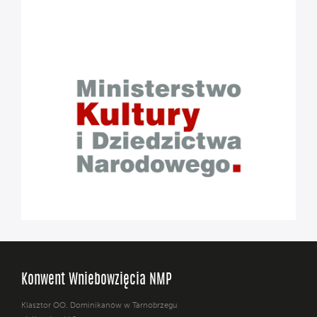
Konwent Wniebowzięcia NMP
Klasztor OO. Dominikanów w Tarnobrzegu