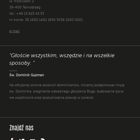
ul. Kościuszki 2
39-400 Tarnobrzeg
tel.: +48 15 823 42 53
nr konta: 38 1600 1462 1850 5058 1000 0001
e-mail
"Głoście wszystkim, wszędzie i na wszelkie
sposoby. "
Św. Dominik Guzman
Na oficjalnej stronie polskich dominikanów, chcemy podejmować misję
św. Dominika: pragnienie odważnego głoszenia Boga, budowanie życia
we wspólnocie oraz poszukiwania prawdy w świecie.
Znajdź nas