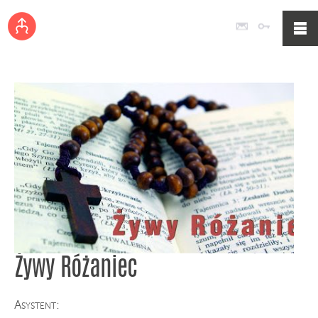
Poczta
Logowan
Żywy Różaniec
Asystent: