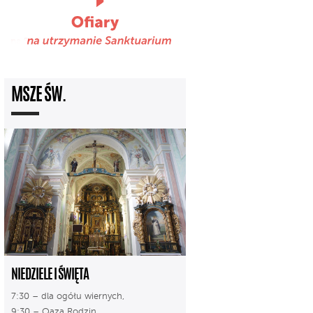
MSZE ŚW.
NIEDZIELE I ŚWIĘTA
7:30 – dla ogółu wiernych,
9:30 – Oaza Rodzin,