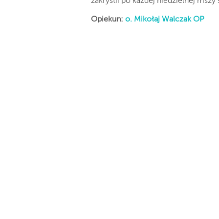
zakrystii po każdej niedzielnej mszy
Opiekun:
o. Mikołaj Walczak OP