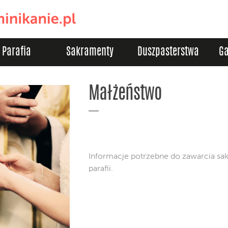
Parafia
Sakramenty
Duszpasterstwa
Ga
Małżeństwo
Informacje potrzebne do zawarcia sa
parafii.