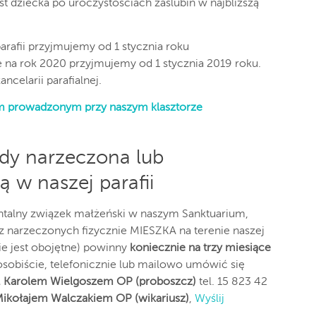
 dziecka po uroczystościach zaślubin w najbliższą
arafii przyjmujemy od 1 stycznia roku
 na rok 2020 przyjmujemy od 1 stycznia 2019 roku.
celarii parafialnej.
im prowadzonym przy naszym klasztorze
gdy narzeczona lub
 w naszej parafii
talny związek małżeński w naszym Sanktuarium,
z narzeczonych fizycznie MIESZKA na terenie naszej
ie jest obojętne) powinny
koniecznie na trzy miesiące
sobiście, telefonicznie lub mailowo umówić się
. Karolem Wielgoszem OP (proboszcz)
tel. 15 823 42
Mikołajem Walczakiem OP (wikariusz)
,
Wyślij