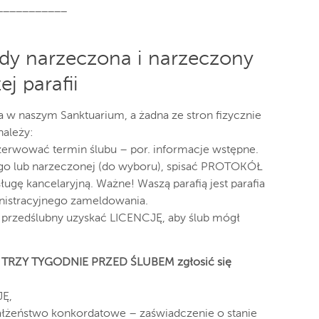
___________
gdy narzeczona i narzeczony
j parafii
w naszym Sanktuarium, a żadna ze stron fizycznie
należy:
rezerwować termin ślubu – por. informacje wstępne.
ego lub narzeczonej (do wyboru), spisać PROTOKÓŁ
ugę kancelaryjną. Ważne! Waszą parafią jest parafia
istracyjnego zameldowania.
kół przedślubny uzyskać LICENCJĘ, aby ślub mógł
k. TRZY TYGODNIE PRZED ŚLUBEM zgłosić się
JĘ,
małżeństwo konkordatowe – zaświadczenie o stanie