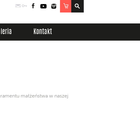
Poczta
Logowanie
Facebook
YouTube
Instagram
Sklep
leria
Kontakt
kramentu małżeństwa w naszej