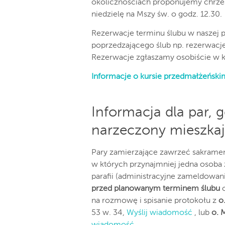
okolicznościach proponujemy chrzest
niedzielę na Mszy św. o godz. 12.30.
Rezerwacje terminu ślubu w naszej p
poprzedzającego ślub np. rezerwacje
Rezerwacje zgłaszamy osobiście w kan
Informacje o kursie przedmałżeńsk
Informacja dla par, 
narzeczony mieszkają
Pary zamierzające zawrzeć sakramen
w których przynajmniej jedna osoba 
parafii (administracyjne zameldowan
przed planowanym terminem ślubu
o
na rozmowę i spisanie protokołu z
o
53 w. 34,
Wyślij wiadomość
, lub
o. 