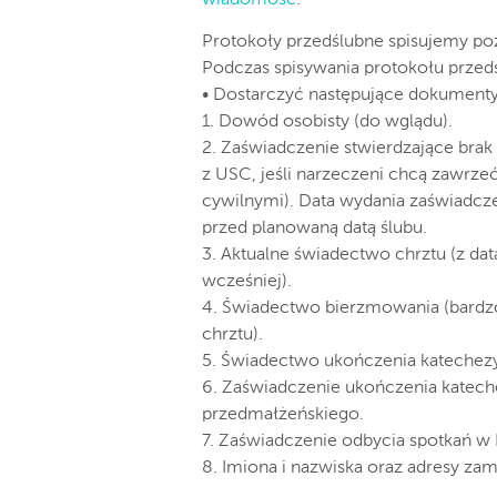
wiadomość
.
Protokoły przedślubne spisujemy po
Podczas spisywania protokołu przed
• Dostarczyć następujące dokumenty
1. Dowód osobisty (do wglądu).
2. Zaświadczenie stwierdzające bra
z USC, jeśli narzeczeni chcą zawrz
cywilnymi). Data wydania zaświadcze
przed planowaną datą ślubu.
3. Aktualne świadectwo chrztu (z da
wcześniej).
4. Świadectwo bierzmowania (bardz
chrztu).
5. Świadectwo ukończenia katechezy s
6. Zaświadczenie ukończenia kateche
przedmałżeńskiego.
7. Zaświadczenie odbycia spotkań w
8. Imiona i nazwiska oraz adresy za