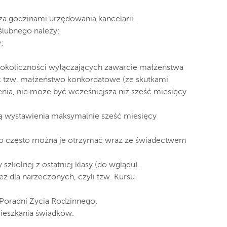
za godzinami urzędowania kancelarii.
ślubnego należy:
:
k okoliczności wyłączających zawarcie małżeństwa
eć tzw. małżeństwo konkordatowe (ze skutkami
nia, nie może być wcześniejsza niż sześć miesięcy
tą wystawienia maksymalnie sześć miesięcy
o często można je otrzymać wraz ze świadectwem
zkolnej z ostatniej klasy (do wglądu).
z dla narzeczonych, czyli tzw. Kursu
 Poradni Życia Rodzinnego.
mieszkania świadków.