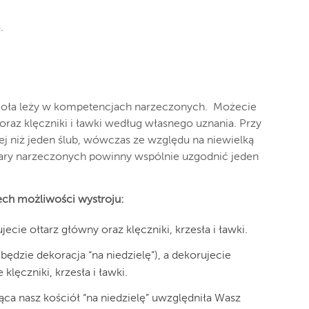
.
ioła leży w kompetencjach narzeczonych. Możecie
az klęczniki i ławki według własnego uznania. Przy
ej niż jeden ślub, wówczas ze względu na niewielką
ary narzeczonych powinny wspólnie uzgodnić jeden
ech możliwości wystroju:
cie ołtarz główny oraz klęczniki, krzesła i ławki.
(będzie dekoracja “na niedzielę”), a dekorujecie
lęczniki, krzesła i ławki.
ąca nasz kościół “na niedzielę” uwzględniła Wasz